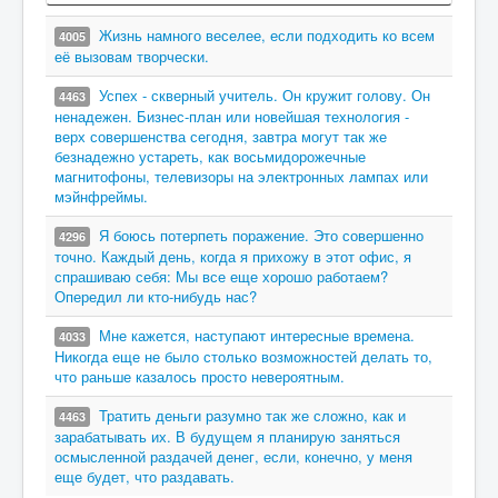
Жизнь намного веселее, если подходить ко всем
4005
её вызовам творчески.
Успех - скверный учитель. Он кружит голову. Он
4463
ненадежен. Бизнес-план или новейшая технология -
верх совершенства сегодня, завтра могут так же
безнадежно устареть, как восьмидорожечные
магнитофоны, телевизоры на электронных лампах или
мэйнфреймы.
Я боюсь потерпеть поражение. Это совершенно
4296
точно. Каждый день, когда я прихожу в этот офис, я
спрашиваю себя: Мы все еще хорошо работаем?
Опередил ли кто-нибудь нас?
Мне кажется, наступают интересные времена.
4033
Никогда еще не было столько возможностей делать то,
что раньше казалось просто невероятным.
Тратить деньги разумно так же сложно, как и
4463
зарабатывать их. В будущем я планирую заняться
осмысленной раздачей денег, если, конечно, у меня
еще будет, что раздавать.