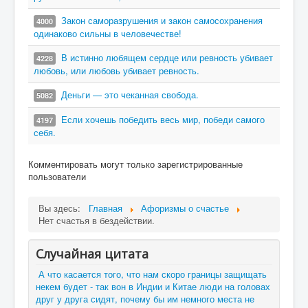
Закон саморазрушения и закон самосохранения
4000
одинаково сильны в человечестве!
В истинно любящем сердце или ревность убивает
4228
любовь, или любовь убивает ревность.
Деньги — это чеканная свобода.
5082
Если хочешь победить весь мир, победи самого
4197
себя.
Комментировать могут только зарегистрированные
пользователи
Вы здесь:
Главная
Афоризмы о счастье
Нет счастья в бездействии.
Случайная цитата
А что касается того, что нам скоро границы защищать
некем будет - так вон в Индии и Китае люди на головах
друг у друга сидят, почему бы им немного места не