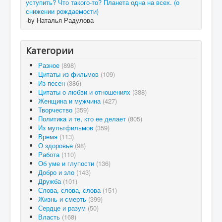
уступить? Что такого-то? Планета одна на всех. (о
снижении рождаемости)
-by Наталья Радулова
Категории
Разное
(898)
Цитаты из фильмов
(109)
Из песен
(386)
Цитаты о любви и отношениях
(388)
Женщина и мужчина
(427)
Творчество
(359)
Политика и те, кто ее делает
(805)
Из мультфильмов
(359)
Время
(113)
О здоровье
(98)
Работа
(110)
Об уме и глупости
(136)
Добро и зло
(143)
Дружба
(101)
Слова, слова, слова
(151)
Жизнь и смерть
(399)
Сердце и разум
(50)
Власть
(168)