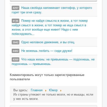
Наша свобода напоминает светофор, у которого
4297
горят три огня сразу.
Помер не найдя смысла в жизни, а тот помер
4136
найдя смысл в жизни, а тот помер не ища смысл в
жизни, а этот вообще еще живет! Надо с ним
побеседовать...
Одно неловкое движение, и вы отец.
3942
Не можешь любить — сиди дружи!
4482
Что наша жизнь: не привыкнешь — подохнешь, не
4350
подохнешь — привыкнешь.
Комментировать могут только зарегистрированные
пользователи
Вы здесь:
Главная
Юмор
Из страны утекают не только мозги, но и мышцы, если
у них есть мозги.