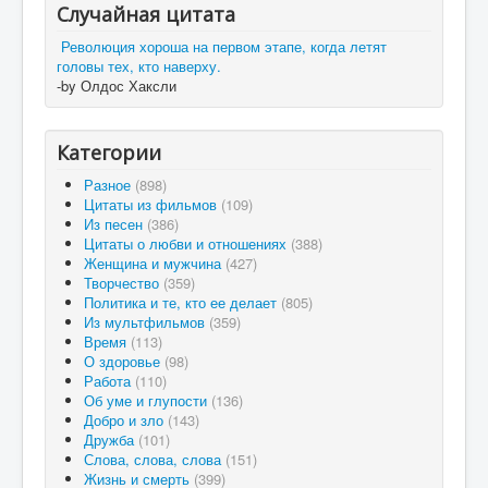
Случайная цитата
Революция хороша на первом этапе, когда летят
головы тех, кто наверху.
-by Олдос Хаксли
Категории
Разное
(898)
Цитаты из фильмов
(109)
Из песен
(386)
Цитаты о любви и отношениях
(388)
Женщина и мужчина
(427)
Творчество
(359)
Политика и те, кто ее делает
(805)
Из мультфильмов
(359)
Время
(113)
О здоровье
(98)
Работа
(110)
Об уме и глупости
(136)
Добро и зло
(143)
Дружба
(101)
Слова, слова, слова
(151)
Жизнь и смерть
(399)