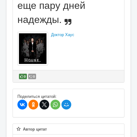
еще пару дней
надежды.
Доктор Хаус
0
0
В избранное
Поделиться цитатой:
Автор цитат