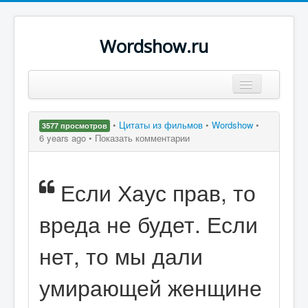
Wordshow.ru
Цитаты
•
Цитаты из фильмов
•
Wordshow
•
3577 просмотров
Популярные цитаты
6 years ago •
Показать комментарии
Авторы
Если Хаус прав, то
Поиск
вреда не будет. Если
нет, то мы дали
умирающей женщине