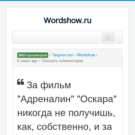
Wordshow.ru
Цитаты
•
Творчество
•
Wordshow
•
3683 просмотров
Популярные цитаты
6 years ago •
Показать комментарии
Авторы
За фильм
Поиск
"Адреналин" "Оскара"
никогда не получишь,
как, собственно, и за