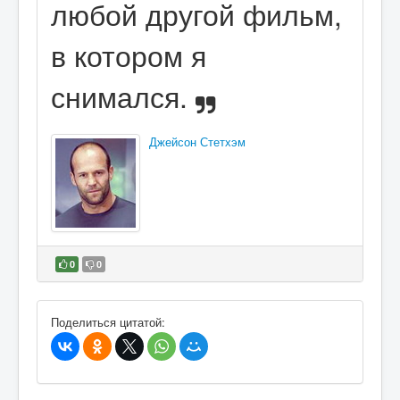
любой другой фильм,
в котором я
снимался.
Джейсон Стетхэм
0
0
В избранное
Поделиться цитатой: