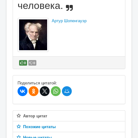
человека.
Артур Шопенгауэр
0
0
В избранное
Поделиться цитатой:
Автор цитат
Похожие цитаты
Новые цитаты