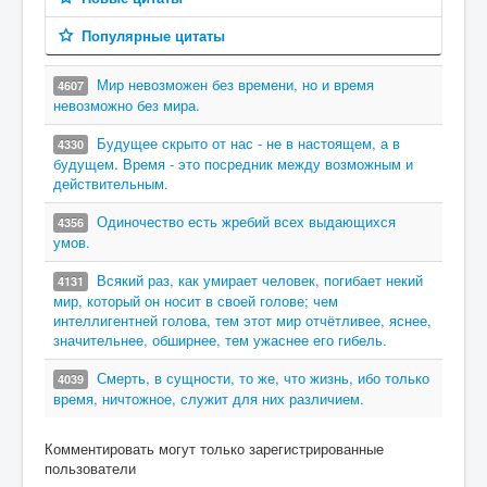
Популярные цитаты
Мир невозможен без времени, но и время
4607
невозможно без мира.
Будущее скрыто от нас - не в настоящем, а в
4330
будущем. Время - это посредник между возможным и
действительным.
Одиночество есть жребий всех выдающихся
4356
умов.
Всякий раз, как умирает человек, погибает некий
4131
мир, который он носит в своей голове; чем
интеллигентней голова, тем этот мир отчётливее, яснее,
значительнее, обширнее, тем ужаснее его гибель.
Смерть, в сущности, то же, что жизнь, ибо только
4039
время, ничтожное, служит для них различием.
Комментировать могут только зарегистрированные
пользователи