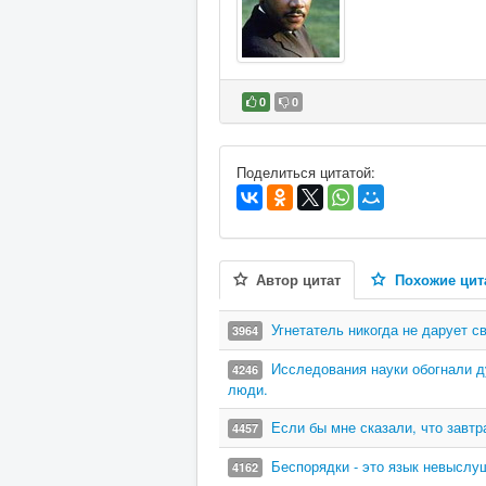
0
0
В избранное
Поделиться цитатой:
Автор цитат
Похожие цит
Угнетатель никогда не дарует 
3964
Исследования науки обогнали д
4246
люди.
Если бы мне сказали, что завтр
4457
Беспорядки - это язык невыслу
4162