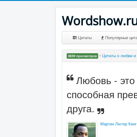
Wordshow.r
Цитаты
Популярные цит
•
Цитаты о любви и
3839 просмотров
Любовь - это
способная прев
друга.
Мартин Лютер Кинг