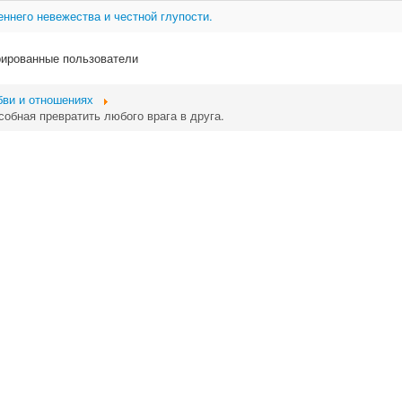
еннего невежества и честной глупости.
рированные пользователи
бви и отношениях
собная превратить любого врага в друга.