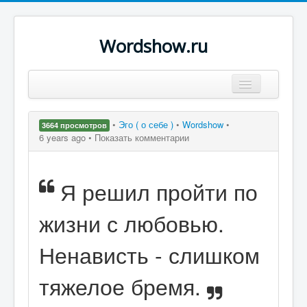
Wordshow.ru
Цитаты
•
Эго ( о себе )
•
Wordshow
•
3664 просмотров
Популярные цитаты
6 years ago •
Показать комментарии
Авторы
Я решил пройти по
Поиск
жизни с любовью.
Ненависть - слишком
тяжелое бремя.