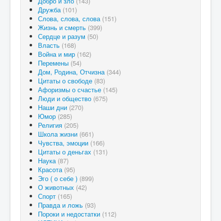
Добро и зло
(143)
Дружба
(101)
Слова, слова, слова
(151)
Жизнь и смерть
(399)
Сердце и разум
(50)
Власть
(168)
Война и мир
(162)
Перемены
(54)
Дом, Родина, Отчизна
(344)
Цитаты о свободе
(83)
Афоризмы о счастье
(145)
Люди и общество
(675)
Наши дни
(270)
Юмор
(285)
Религия
(205)
Школа жизни
(661)
Чувства, эмоции
(166)
Цитаты о деньгах
(131)
Наука
(87)
Красота
(95)
Эго ( о себе )
(899)
О животных
(42)
Спорт
(165)
Правда и ложь
(93)
Пороки и недостатки
(112)