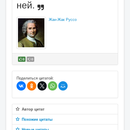
ней.
Жан-Жак Руссо
0
0
В избранное
Поделиться цитатой:
Автор цитат
Похожие цитаты
Новые цитаты