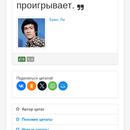
проигрывает.
Брюс Ли
0
0
В избранное
Поделиться цитатой:
Автор цитат
Похожие цитаты
Новые цитаты