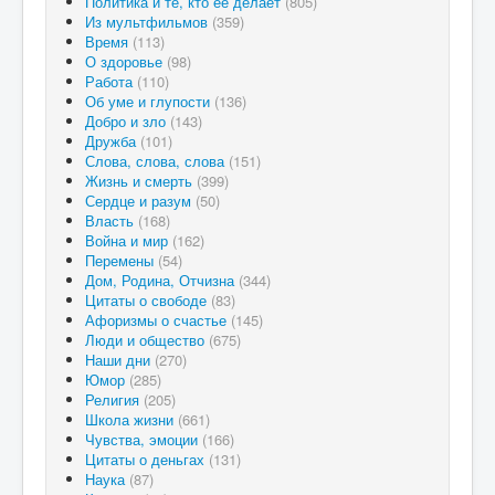
Политика и те, кто ее делает
(805)
Из мультфильмов
(359)
Время
(113)
О здоровье
(98)
Работа
(110)
Об уме и глупости
(136)
Добро и зло
(143)
Дружба
(101)
Слова, слова, слова
(151)
Жизнь и смерть
(399)
Сердце и разум
(50)
Власть
(168)
Война и мир
(162)
Перемены
(54)
Дом, Родина, Отчизна
(344)
Цитаты о свободе
(83)
Афоризмы о счастье
(145)
Люди и общество
(675)
Наши дни
(270)
Юмор
(285)
Религия
(205)
Школа жизни
(661)
Чувства, эмоции
(166)
Цитаты о деньгах
(131)
Наука
(87)