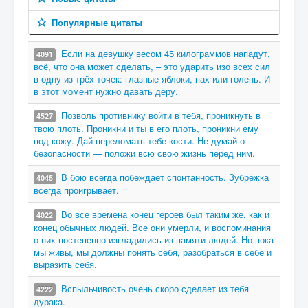
Популярные цитаты
Если на девушку весом 45 килограммов нападут,
4091
всё, что она может сделать, – это ударить изо всех сил
в одну из трёх точек: глазные яблоки, пах или голень. И
в этот момент нужно давать дёру.
Позволь противнику войти в тебя, проникнуть в
4527
твою плоть. Проникни и ты в его плоть, проникни ему
под кожу. Дай переломать тебе кости. Не думай о
безопасности — положи всю свою жизнь перед ним.
В бою всегда побеждает спонтанность. Зубрёжка
4045
всегда проигрывает.
Во все времена конец героев был таким же, как и
4022
конец обычных людей. Все они умерли, и воспоминания
о них постепенно изгладились из памяти людей. Но пока
мы живы, мы должны понять себя, разобраться в себе и
выразить себя.
Вспыльчивость очень скоро сделает из тебя
4222
дурака.