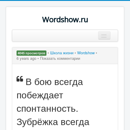
Wordshow.ru
Цитаты
•
Школа жизни
•
Wordshow
•
4045 просмотров
Популярные цитаты
6 years ago •
Показать комментарии
Авторы
В бою всегда
Поиск
побеждает
спонтанность.
Зубрёжка всегда