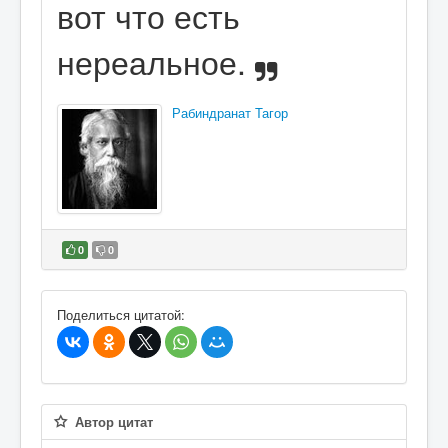
вот что есть
нереальное.
Рабиндранат Тагор
0
0
В избранное
Поделиться цитатой:
Автор цитат