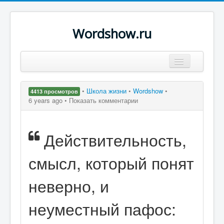
Wordshow.ru
Цитаты
•
Школа жизни
•
Wordshow
•
4413 просмотров
Популярные цитаты
6 years ago •
Показать комментарии
Авторы
Действительность,
Поиск
смысл, который понят
неверно, и
неуместный пафос: