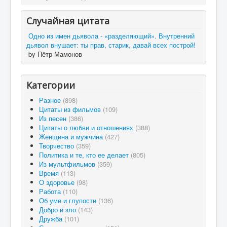
Случайная цитата
Одно из имен дьявола - «разделяющий». Внутренний
дьявол внушает: ты прав, старик, давай всех построй!
-by Пётр Мамонов
Категории
Разное
(898)
Цитаты из фильмов
(109)
Из песен
(386)
Цитаты о любви и отношениях
(388)
Женщина и мужчина
(427)
Творчество
(359)
Политика и те, кто ее делает
(805)
Из мультфильмов
(359)
Время
(113)
О здоровье
(98)
Работа
(110)
Об уме и глупости
(136)
Добро и зло
(143)
Дружба
(101)