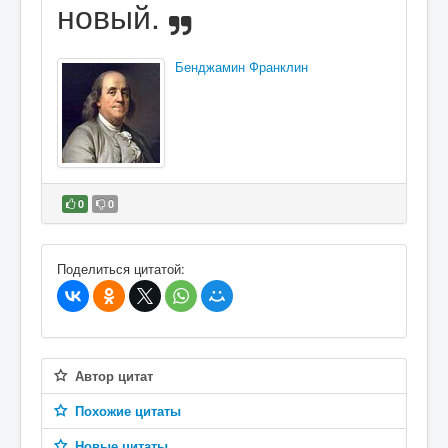
новый.
Бенджамин Франклин
0
0
В избранное
Поделиться цитатой:
Автор цитат
Похожие цитаты
Новые цитаты