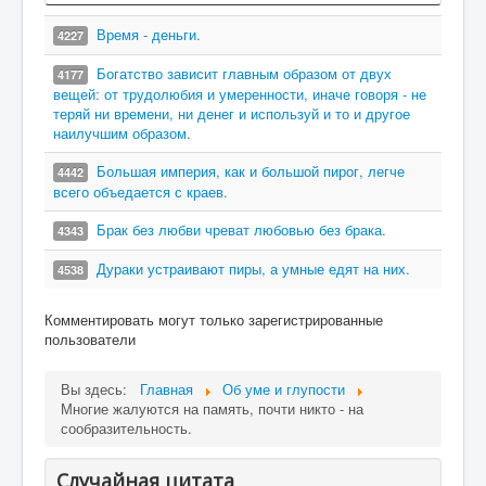
Время - деньги.
4227
Богатство зависит главным образом от двух
4177
вещей: от трудолюбия и умеренности, иначе говоря - не
теряй ни времени, ни денег и используй и то и другое
наилучшим образом.
Большая империя, как и большой пирог, легче
4442
всего объедается с краев.
Брак без любви чреват любовью без брака.
4343
Дураки устраивают пиры, а умные едят на них.
4538
Комментировать могут только зарегистрированные
пользователи
Вы здесь:
Главная
Об уме и глупости
Многие жалуются на память, почти никто - на
сообразительность.
Случайная цитата