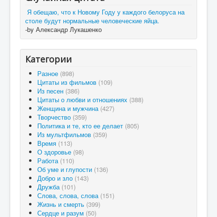
Я обещаю, что к Новому Году у каждого белоруса на
столе будут нормальные человеческие яйца.
-by Александр Лукашенко
Категории
Разное
(898)
Цитаты из фильмов
(109)
Из песен
(386)
Цитаты о любви и отношениях
(388)
Женщина и мужчина
(427)
Творчество
(359)
Политика и те, кто ее делает
(805)
Из мультфильмов
(359)
Время
(113)
О здоровье
(98)
Работа
(110)
Об уме и глупости
(136)
Добро и зло
(143)
Дружба
(101)
Слова, слова, слова
(151)
Жизнь и смерть
(399)
Сердце и разум
(50)