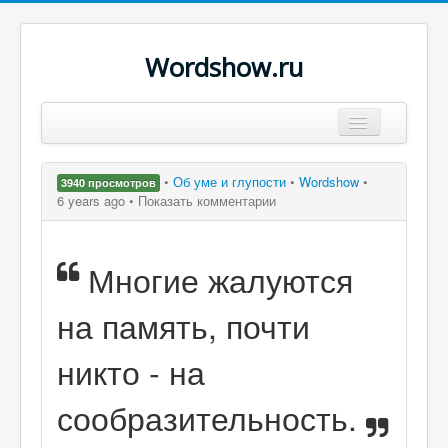
Wordshow.ru
Цитаты
•
Об уме и глупости
•
Wordshow
•
3940 просмотров
Популярные цитаты
6 years ago •
Показать комментарии
Авторы
Многие жалуются
Поиск
на память, почти
никто - на
сообразительность.