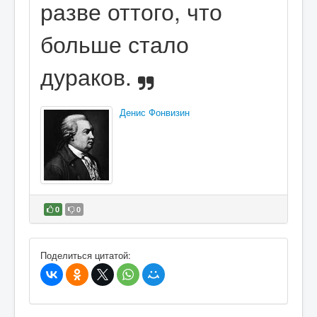
разве оттого, что
больше стало
дураков.
Денис Фонвизин
0
0
В избранное
Поделиться цитатой: