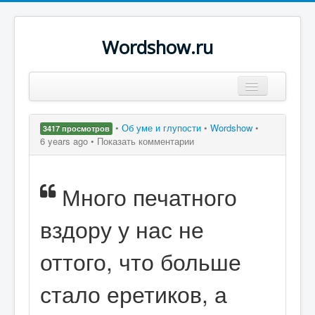
Wordshow.ru
Цитаты
•
Об уме и глупости
•
Wordshow
•
3417 просмотров
Популярные цитаты
6 years ago •
Показать комментарии
Авторы
Много печатного
Поиск
вздору у нас не
оттого, что больше
стало еретиков, а