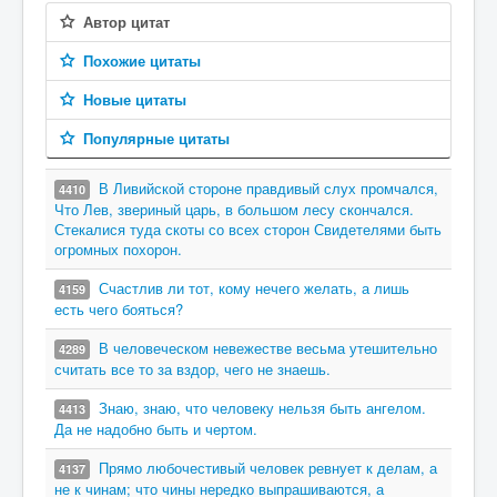
Автор цитат
Похожие цитаты
Новые цитаты
Популярные цитаты
В Ливийской стороне правдивый слух промчался,
4410
Что Лев, звериный царь, в большом лесу скончался.
Стекалися туда скоты со всех сторон Свидетелями быть
огромных похорон.
Счастлив ли тот, кому нечего желать, а лишь
4159
есть чего бояться?
В человеческом невежестве весьма утешительно
4289
считать все то за вздор, чего не знаешь.
Знаю, знаю, что человеку нельзя быть ангелом.
4413
Да не надобно быть и чертом.
Прямо любочестивый человек ревнует к делам, а
4137
не к чинам; что чины нередко выпрашиваются, а