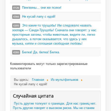
Пингвины… они же психи!
4126
Не кусай лапу с едой!
4366
Это какие-то трущобы! Им следовало назвать
4305
зоопарк — Санди-Трущобы! Сначала они говорят: у нас
просторные загоны, чтобы животным, видите ли, легко
дышалось, а потом оказывается, что здесь у них
музыка, хиппи и сплошная свободная любовь!
Белка! Да, белка! Белка.
4285
Комментировать могут только зарегистрированные
пользователи
Вы здесь:
Главная
Из мультфильмов
Не кусай лапу с едой!
Случайная цитата
Пусть другие толкуют о границах. Для нас границ нет.
Пусть другие говорят о высоком риске. Мы не станем