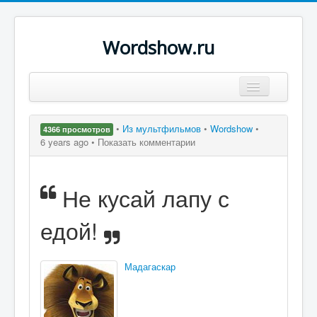
Wordshow.ru
Цитаты
•
Из мультфильмов
•
Wordshow
•
4366 просмотров
Популярные цитаты
6 years ago •
Показать комментарии
Авторы
Не кусай лапу с
Поиск
едой!
Мадагаскар