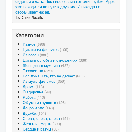
сидеть и ждать. Пока все осваивают один рубеж, Apple
уже находится на пути к другому. И никогда не
сворачивает назад.
-by Стив Джобс
Категории
Разное
(898)
Цитаты из фильмов
(109)
Из песен
(386)
Цитаты о любви и отношениях
(388)
Женщина и мужчина
(427)
Творчество
(359)
Политика и те, кто ее делает
(805)
Из мультфильмов
(359)
Время
(113)
О здоровье
(98)
Работа
(110)
Об уме и глупости
(136)
Добро и зло
(143)
Дружба
(101)
Слова, слова, слова
(151)
Жизнь и смерть
(399)
Сердце и разум
(50)