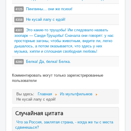
Пингвины… они же психи!
4125
Не кусай лапу с едой!
4358
Это какие-то трущобы! Им следовало назвать
4301
зоопарк — Санди-Трущобы! Сначала они говорят: у нас
просторные загоны, чтобы животным, видите ли, легко
дышалось, а потом оказывается, что здесь у них
музыка, хиппи и сплошная свободная любовь!
Белка! Да, белка! Белка.
4280
Комментировать могут только зарегистрированные
пользователи
Вы здесь:
Главная
Из мультфильмов
Не кусай лапу с едой!
Случайная цитата
Что за Россия, заклятая страна, - когда же ты с места
сдвинешься?