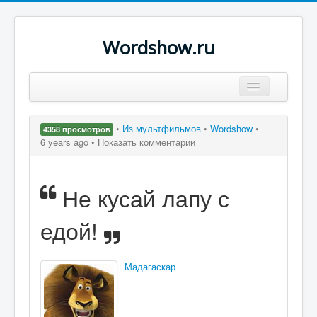
Wordshow.ru
Цитаты
•
Из мультфильмов
•
Wordshow
•
4358 просмотров
Популярные цитаты
6 years ago •
Показать комментарии
Авторы
Не кусай лапу с
Поиск
едой!
Мадагаскар