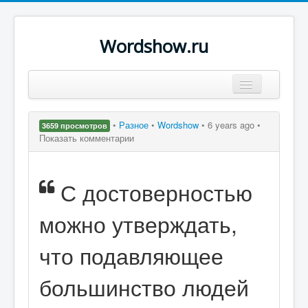
Wordshow.ru
Цитаты
•
Разное
•
Wordshow
•
6 years ago •
3659 просмотров
Популярные цитаты
Показать комментарии
Авторы
С достоверностью
Поиск
можно утверждать,
что подавляющее
большинство людей