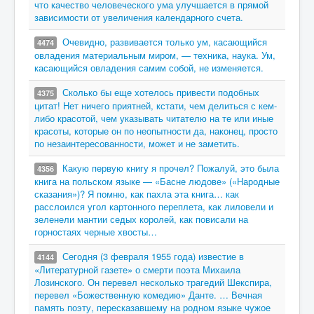
что качество человеческого ума улучшается в прямой
зависимости от увеличения календарного счета.
Очевидно, развивается только ум, касающийся
4474
овладения материальным миром, — техника, наука. Ум,
касающийся овладения самим собой, не изменяется.
Сколько бы еще хотелось привести подобных
4375
цитат! Нет ничего приятней, кстати, чем делиться с кем-
либо красотой, чем указывать читателю на те или иные
красоты, которые он по неопытности да, наконец, просто
по незаинтересованности, может и не заметить.
Какую первую книгу я прочел? Пожалуй, это была
4356
книга на польском языке — «Басне людове» («Народные
сказания»)? Я помню, как пахла эта книга… как
расслоился угол картонного переплета, как лиловели и
зеленели мантии седых королей, как повисали на
горностаях черные хвосты…
Сегодня (3 февраля 1955 года) известие в
4144
«Литературной газете» о смерти поэта Михаила
Лозинского. Он перевел несколько трагедий Шекспира,
перевел «Божественную комедию» Данте. … Вечная
память поэту, пересказавшему на родном языке чужое