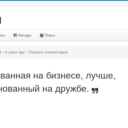
u
аты
Авторы
Поиск
w
•
6 years ago •
Показать комментарии
ванная на бизнесе, лучше,
нованный на дружбе.