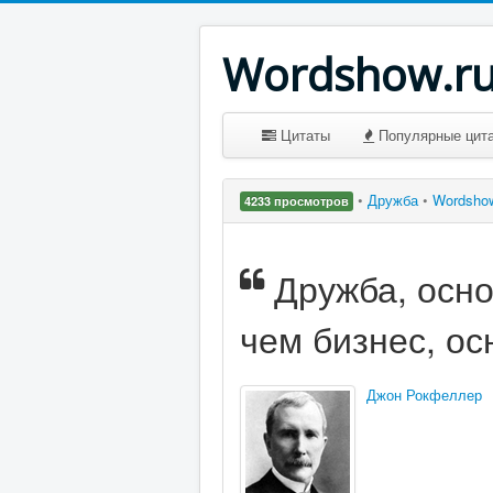
Wordshow.r
Цитаты
Популярные цит
•
Дружба
•
Wordsho
4233 просмотров
Дружба, осно
чем бизнес, ос
Джон Рокфеллер