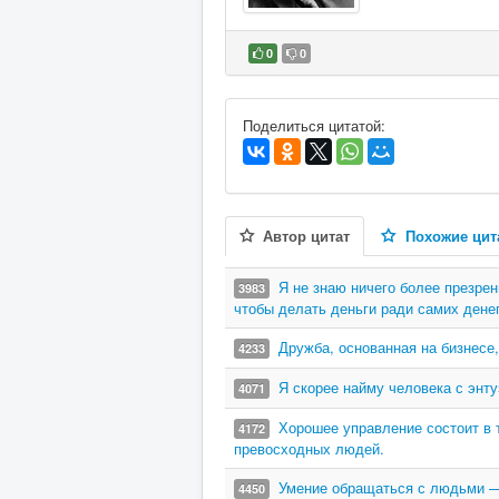
0
0
В избранное
Поделиться цитатой:
Автор цитат
Похожие цит
Я не знаю ничего более презрен
3983
чтобы делать деньги ради самих денег
Дружба, основанная на бизнесе,
4233
Я скорее найму человека с энту
4071
Хорошее управление состоит в 
4172
превосходных людей.
Умение обращаться с людьми — 
4450