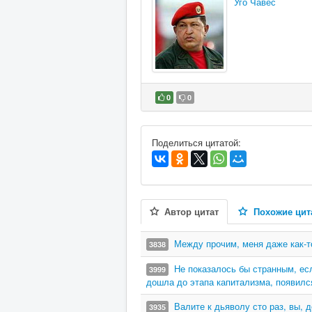
Уго Чавес
0
0
В избранное
Поделиться цитатой:
Автор цитат
Похожие цит
Между прочим, меня даже как-т
3838
Не показалось бы странным, есл
3999
дошла до этапа капитализма, появилс
Валите к дьяволу сто раз, вы, 
3935