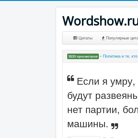
Wordshow.r
Цитаты
Популярные цит
•
Политика и те, кт
3533 просмотров
Если я умру,
будут развеяны
нет партии, б
машины.