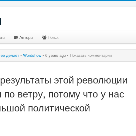
u
аты
Авторы
Поиск
о ее делает
•
Wordshow
•
6 years ago •
Показать комментарии
 результаты этой революции
 по ветру, потому что у нас
ольшой политической