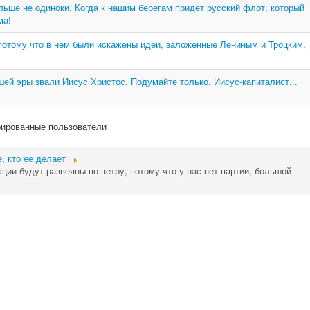
льше не одиноки. Когда к нашим берегам придет русский флот, который
ма!
потому что в нём были искажены идеи, заложенные Лениным и Троцким,
шей эры звали Иисус Христос. Подумайте только, Иисус-капиталист...
рированные пользователи
е, кто ее делает
ции будут развеяны по ветру, потому что у нас нет партии, большой