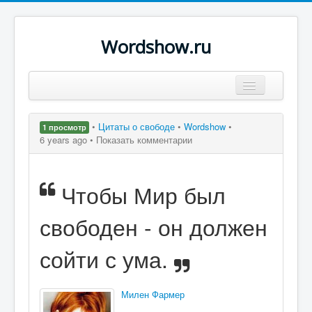
Wordshow.ru
Цитаты
•
Цитаты о свободе
•
Wordshow
•
1 просмотр
Популярные цитаты
6 years ago •
Показать комментарии
Авторы
Чтобы Мир был
Поиск
свободен - он должен
сойти с ума.
Милен Фармер