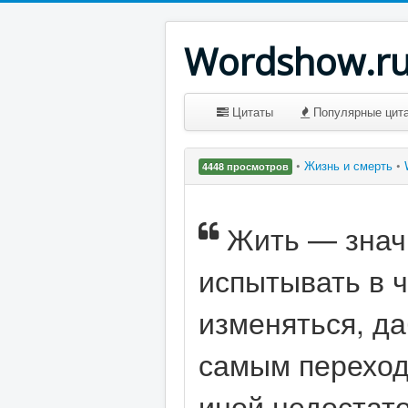
Wordshow.r
Цитаты
Популярные цит
•
Жизнь и смерть
•
4448 просмотров
Жить — знач
испытывать в ч
изменяться, да
самым переходи
иной недостато