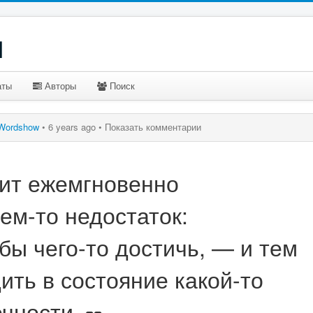
u
аты
Авторы
Поиск
Wordshow
•
6 years ago •
Показать комментарии
ит ежемгновенно
ем-то недостаток:
бы чего-то достичь, — и тем
ть в состояние какой-то
чности.