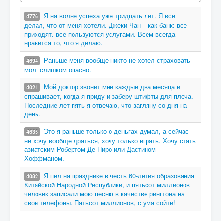
Я на волне успеха уже тридцать лет. Я все
4776
делал, что от меня хотели. Джеки Чан – как банк: все
приходят, все пользуются услугами. Всем всегда
нравится то, что я делаю.
Раньше меня вообще никто не хотел страховать -
4694
мол, слишком опасно.
Мой доктор звонит мне каждые два месяца и
4021
спрашивает, когда я приду и заберу штифты для плеча.
Последние лет пять я отвечаю, что загляну со дня на
день.
Это я раньше только о деньгах думал, а сейчас
4635
не хочу вообще драться, хочу только играть. Хочу стать
азиатским Робертом Де Ниро или Дастином
Хоффманом.
Я пел на празднике в честь 60-летия образования
4082
Китайской Народной Республики, и пятьсот миллионов
человек записали мою песню в качестве рингтона на
свои телефоны. Пятьсот миллионов, с ума сойти!