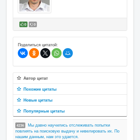
0
0
В избранное
Поделиться цитатой:
Автор цитат
Похожие цитаты
Новые цитаты
Популярные цитаты
Мы давно научились отслеживать попытки
4236
повлиять на поисковую выдачу и нивелировать их. По
нашим данным, нам это удается.