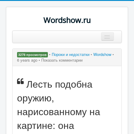
Wordshow.ru
Цитаты
•
Пороки и недостатки
•
Wordshow
•
3278 просмотров
Популярные цитаты
6 years ago •
Показать комментарии
Авторы
Лесть подобна
Поиск
оружию,
нарисованному на
картине: она