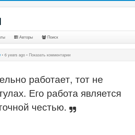
u
аты
Авторы
Поиск
w
•
6 years ago •
Показать комментарии
ельно работает, тот не
тулах. Его работа является
точной честью.