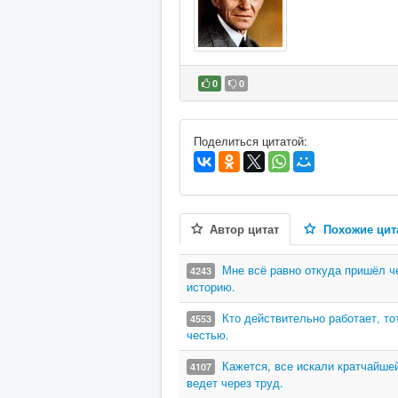
0
0
В избранное
Поделиться цитатой:
Автор цитат
Похожие цит
Мне всё равно откуда пришёл че
4243
историю.
Кто действительно работает, то
4553
честью.
Кажется, все искали кратчайшей
4107
ведет через труд.