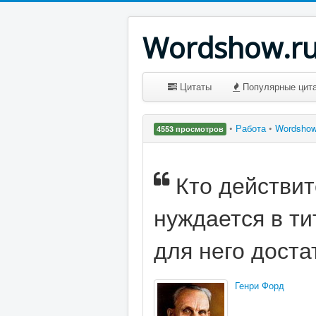
Wordshow.r
Цитаты
Популярные цит
•
Работа
•
Wordsho
4553 просмотров
Кто действит
нуждается в ти
для него доста
Генри Форд