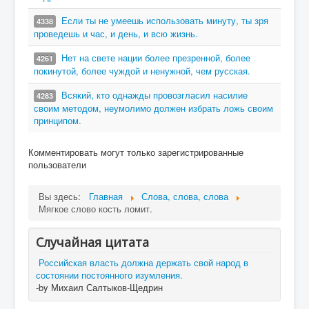
Если ты не умеешь использовать минуту, ты зря
4338
проведешь и час, и день, и всю жизнь.
Нет на свете нации более презренной, более
4261
покинутой, более чуждой и ненужной, чем русская.
Всякий, кто однажды провозгласил насилие
4283
своим методом, неумолимо должен избрать ложь своим
принципом.
Комментировать могут только зарегистрированные
пользователи
Вы здесь:
Главная
Слова, слова, слова
Мягкое слово кость ломит.
Случайная цитата
Российская власть должна держать свой народ в
состоянии постоянного изумления.
-by Михаил Салтыков-Щедрин