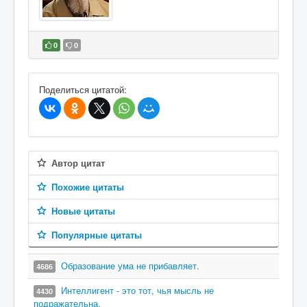
0
0
В избранное
Поделиться цитатой:
Автор цитат
Похожие цитаты
Новые цитаты
Популярные цитаты
Образование ума не прибавляет.
4686
Интеллигент - это тот, чья мысль не
4430
подражательна.