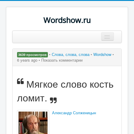
Wordshow.ru
Цитаты
•
Слова, слова, слова
•
Wordshow
•
3639 просмотров
Популярные цитаты
6 years ago •
Показать комментарии
Авторы
Мягкое слово кость
Поиск
ломит.
Александр Солженицын