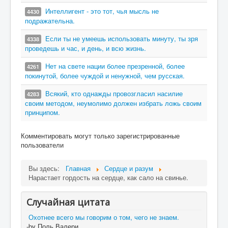
Интеллигент - это тот, чья мысль не
4430
подражательна.
Если ты не умеешь использовать минуту, ты зря
4338
проведешь и час, и день, и всю жизнь.
Нет на свете нации более презренной, более
4261
покинутой, более чуждой и ненужной, чем русская.
Всякий, кто однажды провозгласил насилие
4283
своим методом, неумолимо должен избрать ложь своим
принципом.
Комментировать могут только зарегистрированные
пользователи
Вы здесь:
Главная
Сердце и разум
Нарастает гордость на сердце, как сало на свинье.
Случайная цитата
Охотнее всего мы говорим о том, чего не знаем.
-by Поль Валери