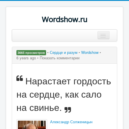
Wordshow.ru
Цитаты
•
Сердце и разум
•
Wordshow
•
3665 просмотров
Популярные цитаты
6 years ago •
Показать комментарии
Авторы
Нарастает гордость
Поиск
на сердце, как сало
на свинье.
Александр Солженицын