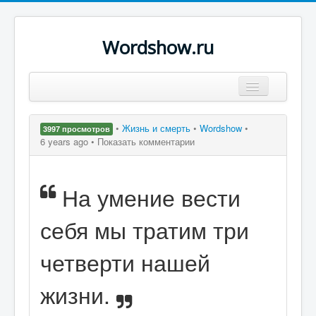
Wordshow.ru
Цитаты
•
Жизнь и смерть
•
Wordshow
•
3997 просмотров
Популярные цитаты
6 years ago •
Показать комментарии
Авторы
На умение вести
Поиск
себя мы тратим три
четверти нашей
жизни.