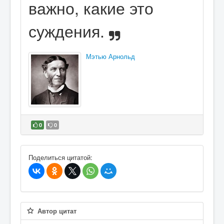
важно, какие это
суждения.
Мэтью Арнольд
0
0
В избранное
Поделиться цитатой:
Автор цитат