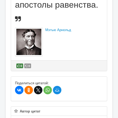
апостолы равенства.
Мэтью Арнольд
0
0
В избранное
Поделиться цитатой:
Автор цитат