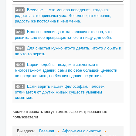
Веселье — это манера поведения, тогда как
4311
радость - это привычка ума. Веселье краткосрочно,
радость же постоянна и неизменна.
Болезнь ревнивца столь злокачественна, что
4285
решительно все превращается ею в пищу для себя.
Для счастья нужно что-то делать, что-то любить и
3994
во что-то верить.
Евреи подобны гвоздям и заклепкам в
4093
многоэтажном здании: сами по себе большой ценности
не представляют, но без них здание не устоит.
Если верить нашим философам, человек
4042
отличается от других живых существ умением
смеяться.
Комментировать могут только зарегистрированные
пользователи
Вы здесь:
Главная
Афоризмы о счастье