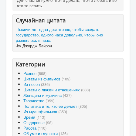
Для счастья нужно что-то делать, что-то любить и во
что-то верить.
Случайная цитата
Тысячи лет едва достаточно, чтобы создать
государство, одного часа довольно, чтобы оно
развеялось в прах.
-by Джордж Байрон
Категории
Разное
(898)
Цитаты из фильмов
(109)
Из песен
(386)
Цитаты о любви и отношениях
(388)
Женщина и мужчина
(427)
Творчество
(359)
Политика и те, кто ее делает
(805)
Из мультфильмов
(359)
Время
(113)
О здоровье
(98)
Работа
(110)
Об уме и глупости
(136)