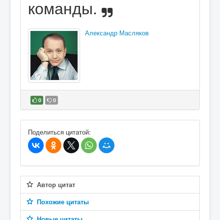
команды.
Александр Масляков
0
0
В избранное
Поделиться цитатой:
Автор цитат
Похожие цитаты
Новые цитаты