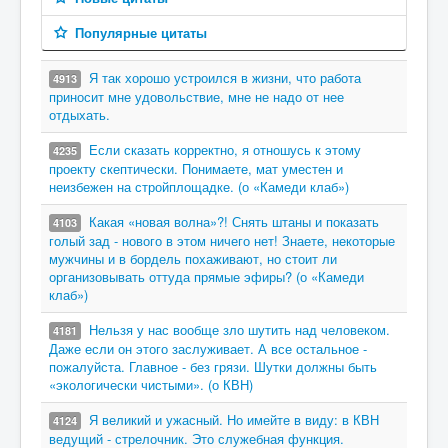
Популярные цитаты
Я так хорошо устроился в жизни, что работа
4913
приносит мне удовольствие, мне не надо от нее
отдыхать.
Если сказать корректно, я отношусь к этому
4235
проекту скептически. Понимаете, мат уместен и
неизбежен на стройплощадке. (о «Камеди клаб»)
Какая «новая волна»?! Снять штаны и показать
4103
голый зад - нового в этом ничего нет! Знаете, некоторые
мужчины и в бордель похаживают, но стоит ли
организовывать оттуда прямые эфиры? (о «Камеди
клаб»)
Нельзя у нас вообще зло шутить над человеком.
4181
Даже если он этого заслуживает. А все остальное -
пожалуйста. Главное - без грязи. Шутки должны быть
«экологически чистыми». (о КВН)
Я великий и ужасный. Но имейте в виду: в КВН
4124
ведущий - стрелочник. Это служебная функция.