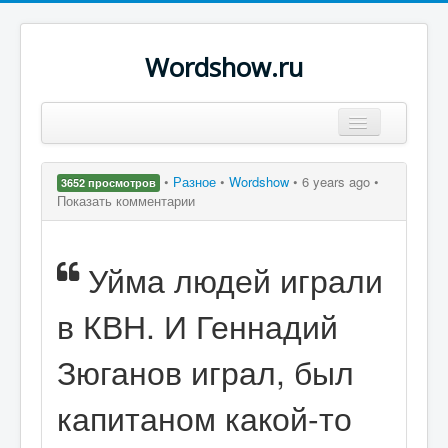
Wordshow.ru
Цитаты
•
Разное
•
Wordshow
•
6 years ago •
3652 просмотров
Популярные цитаты
Показать комментарии
Авторы
Уйма людей играли
Поиск
в КВН. И Геннадий
Зюганов играл, был
капитаном какой-то