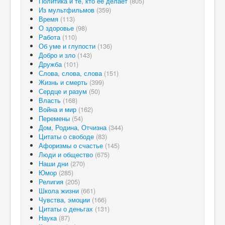
Политика и те, кто ее делает
(805)
Из мультфильмов
(359)
Время
(113)
О здоровье
(98)
Работа
(110)
Об уме и глупости
(136)
Добро и зло
(143)
Дружба
(101)
Слова, слова, слова
(151)
Жизнь и смерть
(399)
Сердце и разум
(50)
Власть
(168)
Война и мир
(162)
Перемены
(54)
Дом, Родина, Отчизна
(344)
Цитаты о свободе
(83)
Афоризмы о счастье
(145)
Люди и общество
(675)
Наши дни
(270)
Юмор
(285)
Религия
(205)
Школа жизни
(661)
Чувства, эмоции
(166)
Цитаты о деньгах
(131)
Наука
(87)