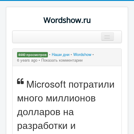
Wordshow.ru
Цитаты
•
Наши дни
•
Wordshow
•
4440 просмотров
Популярные цитаты
6 years ago •
Показать комментарии
Авторы
Microsoft потратили
Поиск
много миллионов
долларов на
разработки и