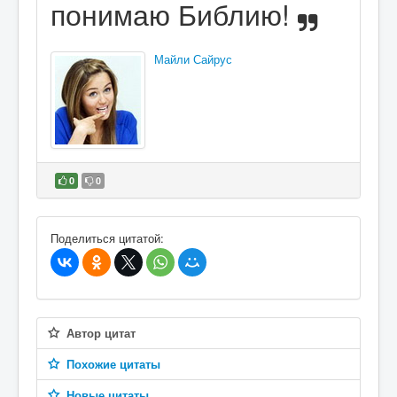
понимаю Библию!
Майли Сайрус
0
0
В избранное
Поделиться цитатой:
Автор цитат
Похожие цитаты
Новые цитаты