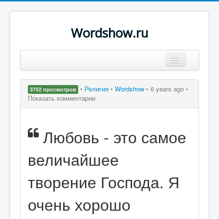
Wordshow.ru
Цитаты
•
Религия
•
Wordshow
•
6 years ago •
3752 просмотров
Популярные цитаты
Показать комментарии
Авторы
Любовь - это самое
Поиск
величайшее
творение Господа. Я
очень хорошо