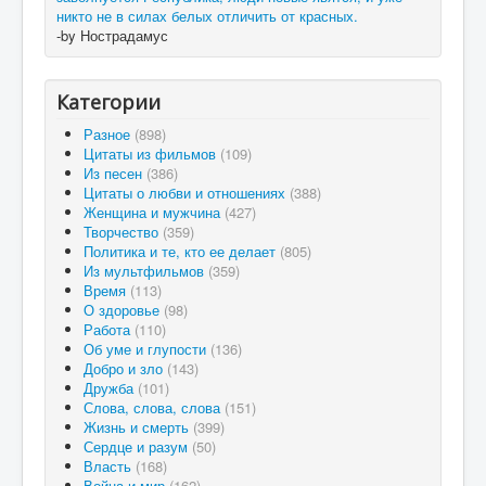
никто не в силах белых отличить от красных.
-by Нострадамус
Категории
Разное
(898)
Цитаты из фильмов
(109)
Из песен
(386)
Цитаты о любви и отношениях
(388)
Женщина и мужчина
(427)
Творчество
(359)
Политика и те, кто ее делает
(805)
Из мультфильмов
(359)
Время
(113)
О здоровье
(98)
Работа
(110)
Об уме и глупости
(136)
Добро и зло
(143)
Дружба
(101)
Слова, слова, слова
(151)
Жизнь и смерть
(399)
Сердце и разум
(50)
Власть
(168)
Война и мир
(162)