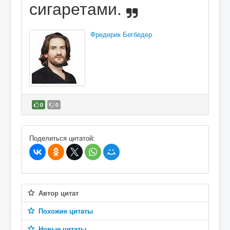
сигаретами.
Фредерик Бегбедер
0
0
В избранное
Поделиться цитатой:
Автор цитат
Похожие цитаты
Новые цитаты