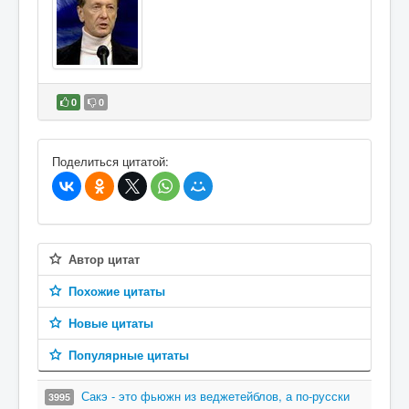
0
0
В избранное
Поделиться цитатой:
Автор цитат
Похожие цитаты
Новые цитаты
Популярные цитаты
Сакэ - это фьюжн из веджетейблов, а по-русски
3995