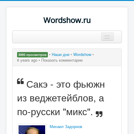
Wordshow.ru
Цитаты
•
Наши дни
•
Wordshow
•
3995 просмотров
Популярные цитаты
6 years ago •
Показать комментарии
Авторы
Сакэ - это фьюжн
Поиск
из веджетейблов, а
по-русски "микс".
Михаил Задорнов