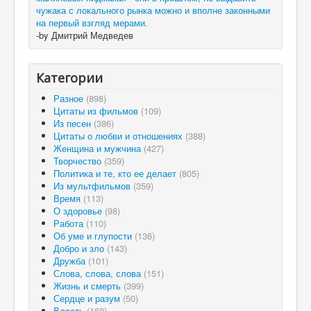
чужака с локального рынка можно и вполне законными
на первый взгляд мерами.
-by Дмитрий Медведев
Категории
Разное
(898)
Цитаты из фильмов
(109)
Из песен
(386)
Цитаты о любви и отношениях
(388)
Женщина и мужчина
(427)
Творчество
(359)
Политика и те, кто ее делает
(805)
Из мультфильмов
(359)
Время
(113)
О здоровье
(98)
Работа
(110)
Об уме и глупости
(136)
Добро и зло
(143)
Дружба
(101)
Слова, слова, слова
(151)
Жизнь и смерть
(399)
Сердце и разум
(50)
Власть
(168)