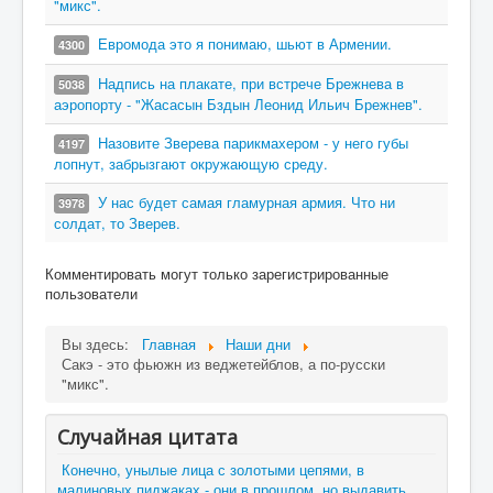
"микс".
Евромода это я понимаю, шьют в Армении.
4300
Надпись на плакате, при встрече Брежнева в
5038
аэропорту - "Жасасын Бздын Леонид Ильич Брежнев".
Назовите Зверева парикмахером - у него губы
4197
лопнут, забрызгают окружающую среду.
У нас будет самая гламурная армия. Что ни
3978
солдат, то Зверев.
Комментировать могут только зарегистрированные
пользователи
Вы здесь:
Главная
Наши дни
Сакэ - это фьюжн из веджетейблов, а по-русски
"микс".
Случайная цитата
Конечно, унылые лица с золотыми цепями, в
малиновых пиджаках - они в прошлом, но выдавить