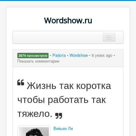
Wordshow.ru
Цитаты
•
Работа
•
Wordshow
•
6 years ago •
3874 просмотров
Популярные цитаты
Показать комментарии
Авторы
Жизнь так коротка
Поиск
чтобы работать так
тяжело.
Вивьен Ли