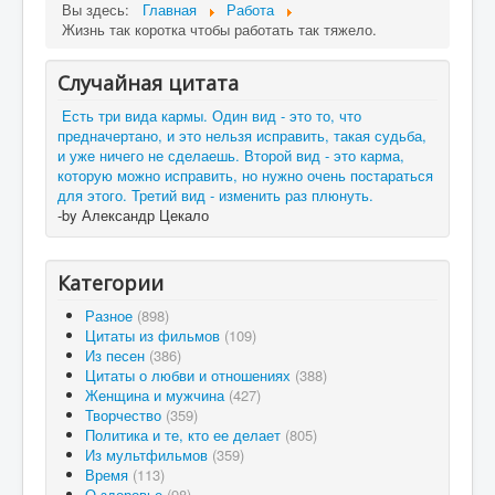
Вы здесь:
Главная
Работа
Жизнь так коротка чтобы работать так тяжело.
Случайная цитата
Есть три вида кармы. Один вид - это то, что
предначертано, и это нельзя исправить, такая судьба,
и уже ничего не сделаешь. Второй вид - это карма,
которую можно исправить, но нужно очень постараться
для этого. Третий вид - изменить раз плюнуть.
-by Александр Цекало
Категории
Разное
(898)
Цитаты из фильмов
(109)
Из песен
(386)
Цитаты о любви и отношениях
(388)
Женщина и мужчина
(427)
Творчество
(359)
Политика и те, кто ее делает
(805)
Из мультфильмов
(359)
Время
(113)
О здоровье
(98)