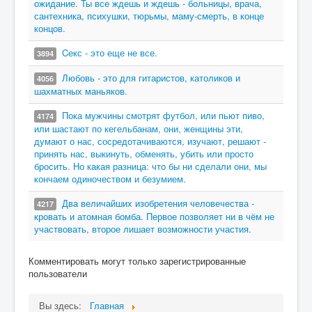
ожидание. Ты все ждешь и ждешь - больницы, врача,
сантехника, психушки, тюрьмы, маму-смерть, в конце
концов.
Cекс - это еще не все.
3894
Любовь - это для гитаристов, католиков и
4056
шахматных маньяков.
Пока мужчины смотрят футбол, или пьют пиво,
4174
или шастают по кегельбанам, они, женщины эти,
думают о нас, сосредотачиваются, изучают, решают -
принять нас, выкинуть, обменять, убить или просто
бросить. Но какая разница: что бы ни сделали они, мы
кончаем одиночеством и безумием.
Два величайших изобретения человечества -
4217
кровать и атомная бомба. Первое позволяет ни в чём не
участвовать, второе лишает возможности участия.
Комментировать могут только зарегистрированные
пользователи
Вы здесь:
Главная