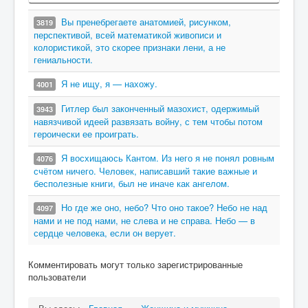
Вы пренебрегаете анатомией, рисунком,
3819
перспективой, всей математикой живописи и
колористикой, это скорее признаки лени, а не
гениальности.
Я не ищу, я — нахожу.
4001
Гитлер был законченный мазохист, одержимый
3943
навязчивой идеей развязать войну, с тем чтобы потом
героически ее проиграть.
Я восхищаюсь Кантом. Из него я не понял ровным
4076
счётом ничего. Человек, написавший такие важные и
бесполезные книги, был не иначе как ангелом.
Но где же оно, небо? Что оно такое? Небо не над
4097
нами и не под нами, не слева и не справа. Небо — в
сердце человека, если он верует.
Комментировать могут только зарегистрированные
пользователи