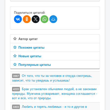
В избранное
Поделиться цитатой:
Автор цитат
Похожие цитаты
Новые цитаты
Популярные цитаты
От того, что ты за человек и откуда смотришь,
3987
зависит, что ты увидишь и услышишь!
Брак установлен обычаями людей, а не законами
4222
природы. Мужчина уговаривает, женщина соглашается -
вот и всё, что от природы.
Любить и терять любимых - и то и другое в
4403