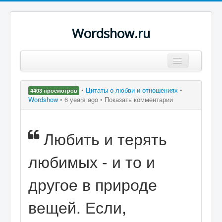
Wordshow.ru
Цитаты
•
Цитаты о любви и отношениях
•
4403 просмотров
Популярные цитаты
Wordshow
•
6 years ago •
Показать комментарии
Авторы
Любить и терять
Поиск
любимых - и то и
другое в природе
вещей. Если,