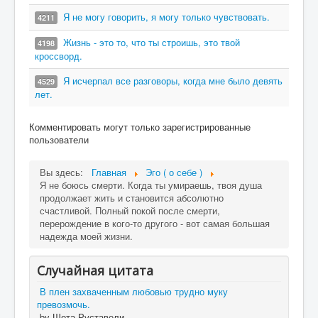
Я не могу говорить, я могу только чувствовать.
4211
Жизнь - это то, что ты строишь, это твой
4198
кроссворд.
Я исчерпал все разговоры, когда мне было девять
4529
лет.
Комментировать могут только зарегистрированные
пользователи
Вы здесь:
Главная
Эго ( о себе )
Я не боюсь смерти. Когда ты умираешь, твоя душа
продолжает жить и становится абсолютно
счастливой. Полный покой после смерти,
перерождение в кого-то другого - вот самая большая
надежда моей жизни.
Случайная цитата
В плен захваченным любовью трудно муку
превозмочь.
-by Шота Руставели