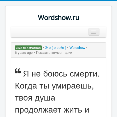
Wordshow.ru
Цитаты
•
Эго ( о себе )
•
Wordshow
•
3237 просмотров
Популярные цитаты
6 years ago •
Показать комментарии
Авторы
Я не боюсь смерти.
Поиск
Когда ты умираешь,
твоя душа
продолжает жить и