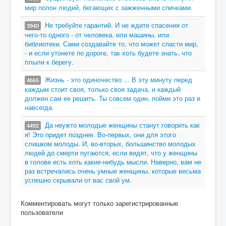
мир полон людей, бегающих с зажженными спичками.
Не требуйте гарантий. И не ждите спасения от
3940
чего-то одного - от человека, или машины, или
библиотеки. Сами создавайте то, что может спасти мир,
- и если утонете по дороге, так хоть будете знать, что
плыли к берегу.
Жизнь - это одиночество ... В эту минуту перед
4665
каждым стоит своя, только своя задача, и каждый
должен сам ее решить. Ты совсем один, пойми это раз и
навсегда.
Да неужто молодые женщины станут говорить как
4492
я! Это придет позднее. Во-первых, они для этого
слишком молоды. И, во-вторых, большинство молодых
людей до смерти пугаются, если видят, что у женщины
в голове есть хоть какие-нибудь мысли. Наверно, вам не
раз встречались очень умные женщины, которые весьма
успешно скрывали от вас свой ум.
Комментировать могут только зарегистрированные
пользователи