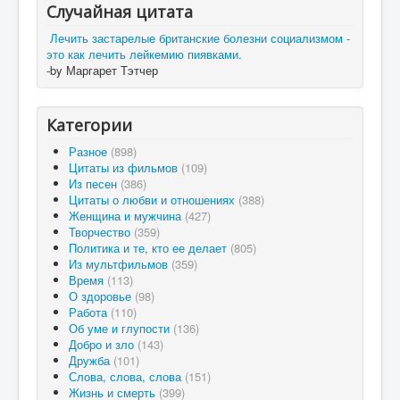
Случайная цитата
Лечить застарелые британские болезни социализмом -
это как лечить лейкемию пиявками.
-by Маргарет Тэтчер
Категории
Разное
(898)
Цитаты из фильмов
(109)
Из песен
(386)
Цитаты о любви и отношениях
(388)
Женщина и мужчина
(427)
Творчество
(359)
Политика и те, кто ее делает
(805)
Из мультфильмов
(359)
Время
(113)
О здоровье
(98)
Работа
(110)
Об уме и глупости
(136)
Добро и зло
(143)
Дружба
(101)
Слова, слова, слова
(151)
Жизнь и смерть
(399)