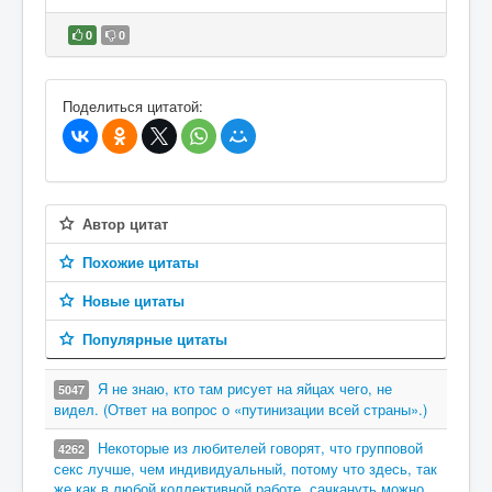
0
0
В избранное
Поделиться цитатой:
Автор цитат
Похожие цитаты
Новые цитаты
Популярные цитаты
Я не знаю, кто там рисует на яйцах чего, не
5047
видел. (Ответ на вопрос о «путинизации всей страны».)
Некоторые из любителей говорят, что групповой
4262
секс лучше, чем индивидуальный, потому что здесь, так
же как в любой коллективной работе, сачкануть можно.