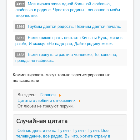
Моя лирика жива одной большой любовью,
4127
любовью к родине. Чувство родины - основное в моём
творчестве.
Грубым дается радость. Нежным дается печаль.
3864
Если крикнет рать святая: «Кинь ты Русь, живи в
3871
раю!», Я скажу: «Не надо рая, Дайте родину мою».
Если тронуть страсти в человеке, То, конечно,
4322
правды не найдешь.
Комментировать могут только зарегистрированные
пользователи
Вы здесь:
Главная
Цитаты о любви и отношениях
От любви не требуют поруки.
Случайная цитата
Сейчас день и ночь: Путин - Путин - Путин. Все
телевидение, все радио. Вы что, хотите страну в