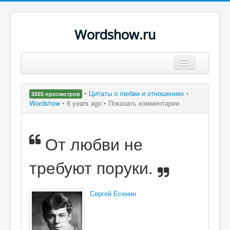
Wordshow.ru
Цитаты
•
Цитаты о любви и отношениях
•
3555 просмотров
Популярные цитаты
Wordshow
•
6 years ago •
Показать комментарии
Авторы
От любви не
Поиск
требуют поруки.
Сергей Есенин