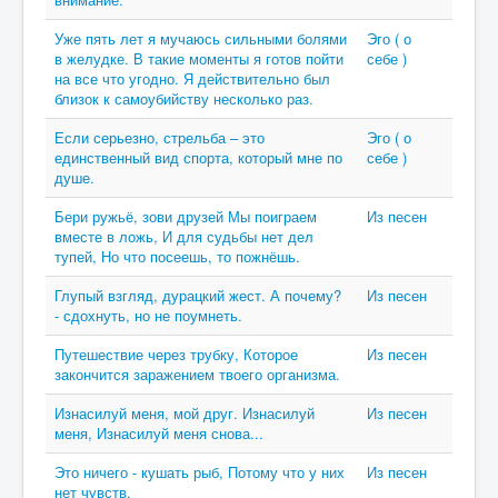
Уже пять лет я мучаюсь сильными болями
Эго ( о
в желудке. В такие моменты я готов пойти
себе )
на все что угодно. Я действительно был
близок к самоубийству несколько раз.
Если серьезно, стрельба – это
Эго ( о
единственный вид спорта, который мне по
себе )
душе.
Бери ружьё, зови друзей Мы поиграем
Из песен
вместе в ложь, И для судьбы нет дел
тупей, Но что посеешь, то пожнёшь.
Глупый взгляд, дурацкий жест. А почему?
Из песен
- сдохнуть, но не поумнеть.
Путешествие через трубку, Которое
Из песен
закончится заражением твоего организма.
Изнасилуй меня, мой друг. Изнасилуй
Из песен
меня, Изнасилуй меня снова...
Это ничего - кушать рыб, Потому что у них
Из песен
нет чувств.