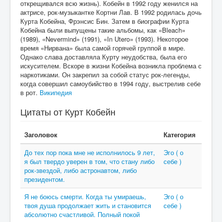
открещивался всю жизнь). Кобейн в 1992 году женился на
актрисе, рок-музыкантке Кортни Лав. В 1992 родилась дочь
Курта Кобейна, Фрэнсис Бин. Затем в биографии Курта
Кобейна были выпущены такие альбомы, как «Bleach»
(1989), «Nevermind» (1991), «In Utero» (1993). Некоторое
время «Нирвана» была самой горячей группой в мире.
Однако слава доставляла Курту неудобства, была его
искусителем. Вскоре в жизни Кобейна возникла проблема с
наркотиками. Он закрепил за собой статус рок-легенды,
когда совершил самоубийство в 1994 году, выстрелив себе
в рот.
Википедия
Цитаты от Курт Кобейн
Заголовок
Категория
До тех пор пока мне не исполнилось 9 лет,
Эго ( о
я был твердо уверен в том, что стану либо
себе )
рок-звездой, либо астронавтом, либо
президентом.
Я не боюсь смерти. Когда ты умираешь,
Эго ( о
твоя душа продолжает жить и становится
себе )
абсолютно счастливой. Полный покой