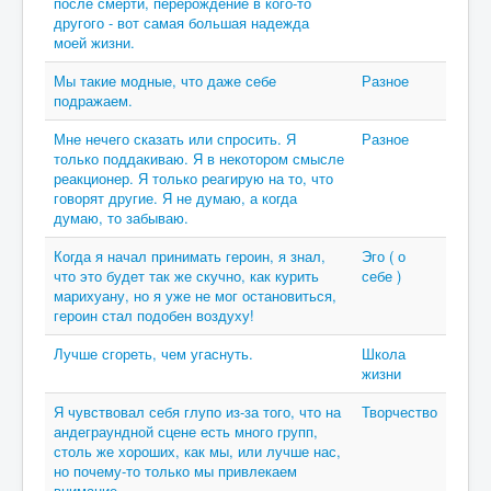
после смерти, перерождение в кого-то
другого - вот самая большая надежда
моей жизни.
Мы такие модные, что даже себе
Разное
подражаем.
Мне нечего сказать или спросить. Я
Разное
только поддакиваю. Я в некотором смысле
реакционер. Я только реагирую на то, что
говорят другие. Я не думаю, а когда
думаю, то забываю.
Когда я начал принимать героин, я знал,
Эго ( о
что это будет так же скучно, как курить
себе )
марихуану, но я уже не мог остановиться,
героин стал подобен воздуху!
Лучше сгореть, чем угаснуть.
Школа
жизни
Я чувствовал себя глупо из-за того, что на
Творчество
андеграундной сцене есть много групп,
столь же хороших, как мы, или лучше нас,
но почему-то только мы привлекаем
внимание.