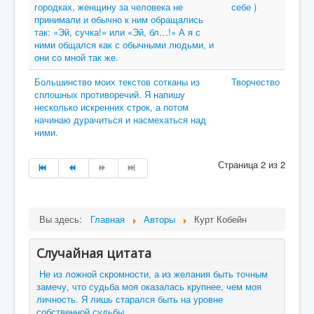
городках, женщину за человека не
себе )
принимали и обычно к ним обращались
так: «Эй, сучка!» или «Эй, бл…!» А я с
ними общался как с обычными людьми, и
они со мной так же.
Большинство моих текстов сотканы из
Творчество
сплошных противоречий. Я напишу
несколько искренних строк, а потом
начинаю дурачиться и насмехаться над
ними.
Страница 2 из 2
Вы здесь:
Главная
Авторы
Курт Кобейн
Случайная цитата
Не из ложной скромности, а из желания быть точным
замечу, что судьба моя оказалась крупнее, чем моя
личность. Я лишь старался быть на уровне
собственной судьбы.