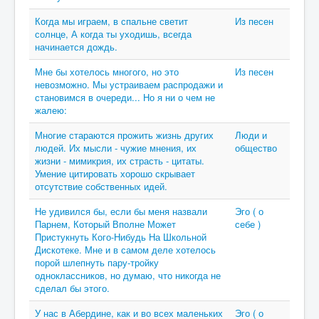
Когда мы играем, в спальне светит
Из песен
солнце, А когда ты уходишь, всегда
начинается дождь.
Мне бы хотелось многого, но это
Из песен
невозможно. Мы устраиваем распродажи и
становимся в очереди... Но я ни о чем не
жалею:
Многие стараются прожить жизнь других
Люди и
людей. Их мысли - чужие мнения, их
общество
жизни - мимикрия, их страсть - цитаты.
Умение цитировать хорошо скрывает
отсутствие собственных идей.
Не удивился бы, если бы меня назвали
Эго ( о
Парнем, Который Вполне Может
себе )
Пристукнуть Кого-Нибудь На Школьной
Дискотеке. Мне и в самом деле хотелось
порой шлепнуть пару-тройку
одноклассников, но думаю, что никогда не
сделал бы этого.
У нас в Абердине, как и во всех маленьких
Эго ( о