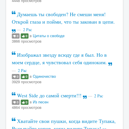
4448 просмотров
Думаешь ты свободен? Не смеши меня!
Открой глаза и пойми, что ты закован в цепи.
2 Pac
в
Цитаты о свободе
0
0
3866 просмотров
Изображал звезду всюду где я был. Но в
моем сердце, я чувствовал себя одиноким.
2 Pac
в
Одиночество
0
0
3929 просмотров
West Side до самой смерти!!!
2 Pac
в
Из песен
0
0
4864 просмотров
Хватайте свои пушки, когда видите Тупака,
Вызывайте копов, когда видите Тупака!