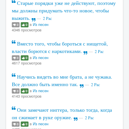
Старые порядки уже не действуют, поэтому
мы должны придумать что-то новое, чтобы
выжить.
2 Pac
в
Из песен
0
0
4346 просмотров
Вместо того, чтобы бороться с нищетой,
власти борются с наркотиками.
2 Pac
в
Из песен
0
0
4617 просмотров
Научись видеть во мне брата, а не чужака.
Все должно быть именно так.
2 Pac
в
Из песен
0
0
4143 просмотров
Они замечают ниггера, только тогда, когда
он сжимает в руке оружие.
2 Pac
в
Из песен
0
0