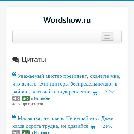
Wordshow.ru
Цитаты
Цитаты
Популярные цитаты
Авторы
Уважаемый мистер президент, скажите мне,
Поиск
что делать. Эти ниггеры беспредельничают в
районе, высылайте подкрепление.
2 Pac
в
Из песен
0
0
4827 просмотров
Малышка, не плачь. Не вешай нос. Даже
когда дорога трудна, не сдавайся.
2 Pac
в
Из песен
0
0