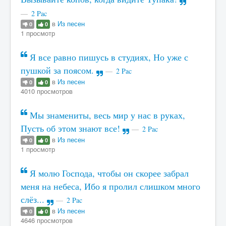
2 Pac
в
Из песен
0
0
1 просмотр
Я все равно пишусь в студиях, Но уже с
пушкой за поясом.
2 Pac
в
Из песен
0
0
4010 просмотров
Мы знамениты, весь мир у нас в руках,
Пусть об этом знают все!
2 Pac
в
Из песен
0
0
1 просмотр
Я молю Господа, чтобы он скорее забрал
меня на небеса, Ибо я пролил слишком много
слёз...
2 Pac
в
Из песен
0
0
4646 просмотров