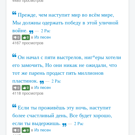
4485 просмотров
Прежде, чем наступит мир во всём мире,
Мы должны одержать победу в этой уличной
войне.
2 Pac
в
Из песен
0
0
4167 просмотров
Он начал с пяти выстрелов, ниг*еры хотели
его замочить, Но они никак не ожидали, что
тот же парень продаст пять миллионов
пластинок.
2 Pac
в
Из песен
0
0
4118 просмотров
Если ты проживёшь эту ночь, наступит
более счастливый день, Все будет хорошо,
если ты выдержишь.
2 Pac
в
Из песен
0
0