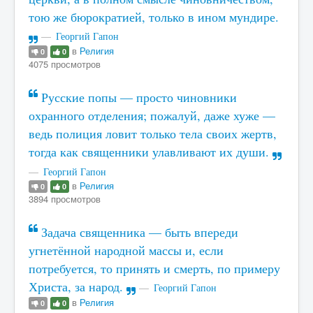
тою же бюрократией, только в ином мундире.
Георгий Гапон
в
Религия
0
0
4075 просмотров
Русские попы — просто чиновники
охранного отделения; пожалуй, даже хуже —
ведь полиция ловит только тела своих жертв,
тогда как священники улавливают их души.
Георгий Гапон
в
Религия
0
0
3894 просмотров
Задача священника — быть впереди
угнетённой народной массы и, если
потребуется, то принять и смерть, по примеру
Христа, за народ.
Георгий Гапон
в
Религия
0
0