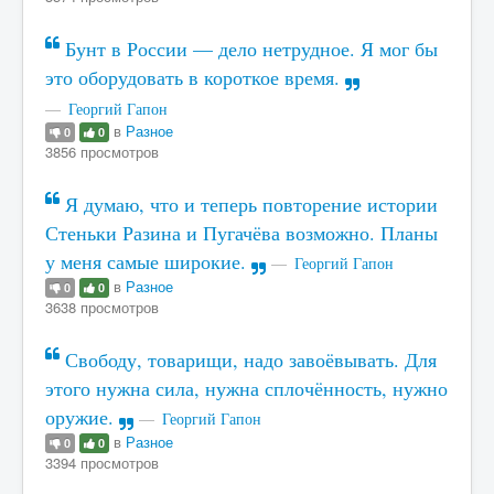
Бунт в России — дело нетрудное. Я мог бы
это оборудовать в короткое время.
Георгий Гапон
в
Разное
0
0
3856 просмотров
Я думаю, что и теперь повторение истории
Стеньки Разина и Пугачёва возможно. Планы
у меня самые широкие.
Георгий Гапон
в
Разное
0
0
3638 просмотров
Свободу, товарищи, надо завоёвывать. Для
этого нужна сила, нужна сплочённость, нужно
оружие.
Георгий Гапон
в
Разное
0
0
3394 просмотров