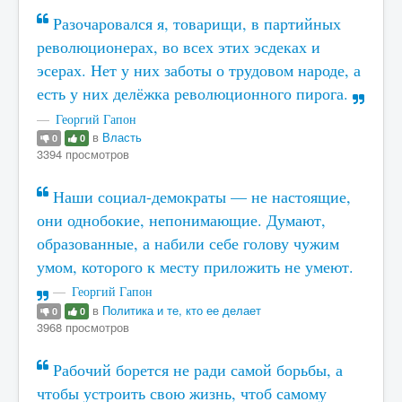
Разочаровался я, товарищи, в партийных
революционерах, во всех этих эсдеках и
эсерах. Нет у них заботы о трудовом народе, а
есть у них делёжка революционного пирога.
Георгий Гапон
в
Власть
0
0
3394 просмотров
Наши социал-демократы — не настоящие,
они однобокие, непонимающие. Думают,
образованные, а набили себе голову чужим
умом, которого к месту приложить не умеют.
Георгий Гапон
в
Политика и те, кто ее делает
0
0
3968 просмотров
Рабочий борется не ради самой борьбы, а
чтобы устроить свою жизнь, чтоб самому