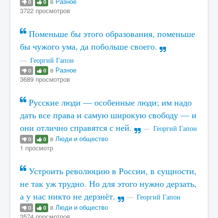
в
Разное
0
0
3722 просмотров
Поменьше бы этого образования, поменьше
бы чужого ума, да побольше своего.
Георгий Гапон
в
Разное
0
0
3689 просмотров
Русские люди — особенные люди; им надо
дать все права и самую широкую свободу — и
они отлично справятся с ней.
Георгий Гапон
в
Люди и общество
0
0
1 просмотр
Устроить революцию в России, в сущности,
не так уж трудно. Но для этого нужно дерзать,
а у нас никто не дерзнёт.
Георгий Гапон
в
Люди и общество
0
0
3574 просмотров