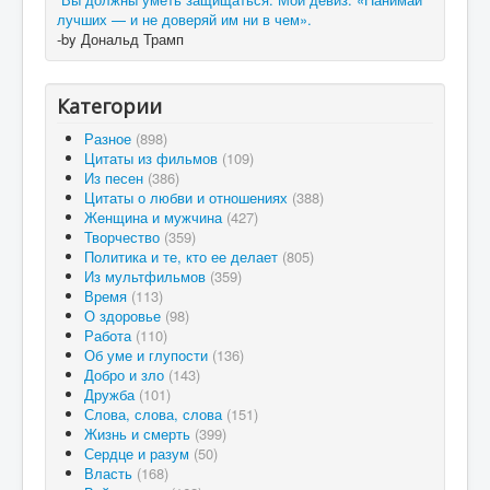
лучших — и не доверяй им ни в чем».
-by Дональд Трамп
Категории
Разное
(898)
Цитаты из фильмов
(109)
Из песен
(386)
Цитаты о любви и отношениях
(388)
Женщина и мужчина
(427)
Творчество
(359)
Политика и те, кто ее делает
(805)
Из мультфильмов
(359)
Время
(113)
О здоровье
(98)
Работа
(110)
Об уме и глупости
(136)
Добро и зло
(143)
Дружба
(101)
Слова, слова, слова
(151)
Жизнь и смерть
(399)
Сердце и разум
(50)
Власть
(168)