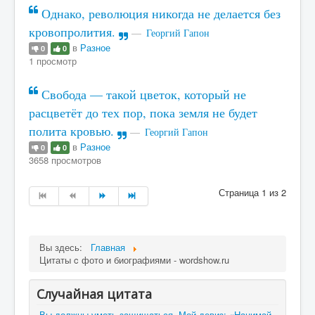
Однако, революция никогда не делается без
кровопролития.
Георгий Гапон
в
Разное
0
0
1 просмотр
Свобода — такой цветок, который не
расцветёт до тех пор, пока земля не будет
полита кровью.
Георгий Гапон
в
Разное
0
0
3658 просмотров
Страница 1 из 2
Вы здесь:
Главная
Цитаты c фото и биографиями - wordshow.ru
Случайная цитата
Вы должны уметь защищаться. Мой девиз: «Нанимай