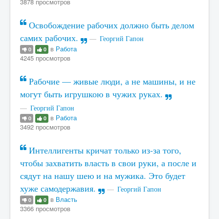
3878 просмотров
Освобождение рабочих должно быть делом
самих рабочих.
Георгий Гапон
в
Работа
0
0
4245 просмотров
Рабочие — живые люди, а не машины, и не
могут быть игрушкою в чужих руках.
Георгий Гапон
в
Работа
0
0
3492 просмотров
Интеллигенты кричат только из-за того,
чтобы захватить власть в свои руки, а после и
сядут на нашу шею и на мужика. Это будет
хуже самодержавия.
Георгий Гапон
в
Власть
0
0
3366 просмотров