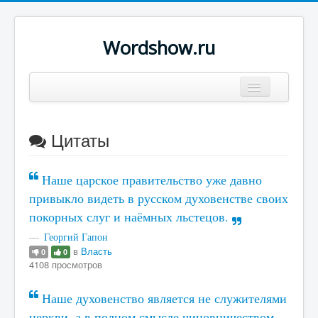
Wordshow.ru
Цитаты
Цитаты
Популярные цитаты
Авторы
Наше царское правительство уже давно
Поиск
привыкло видеть в русском духовенстве своих
покорных слуг и наёмных льстецов.
Георгий Гапон
в
Власть
0
0
4108 просмотров
Наше духовенство является не служителями
церкви, а в полном смысле чиновничеством,