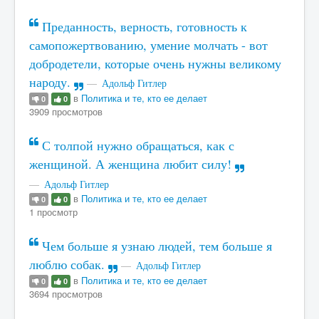
Преданность, верность, готовность к
самопожертвованию, умение молчать - вот
добродетели, которые очень нужны великому
народу.
Адольф Гитлер
в
Политика и те, кто ее делает
0
0
3909 просмотров
С толпой нужно обращаться, как с
женщиной. А женщина любит силу!
Адольф Гитлер
в
Политика и те, кто ее делает
0
0
1 просмотр
Чем больше я узнаю людей, тем больше я
люблю собак.
Адольф Гитлер
в
Политика и те, кто ее делает
0
0
3694 просмотров