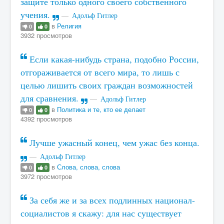
защите только одного своего собственного
учения.
Адольф Гитлер
в
Религия
0
0
3932 просмотров
Если какая-нибудь страна, подобно России,
отгораживается от всего мира, то лишь с
целью лишить своих граждан возможностей
для сравнения.
Адольф Гитлер
в
Политика и те, кто ее делает
0
0
4392 просмотров
Лучше ужасный конец, чем ужас без конца.
Адольф Гитлер
в
Слова, слова, слова
0
0
3972 просмотров
За себя же и за всех подлинных национал-
социалистов я скажу: для нас существует