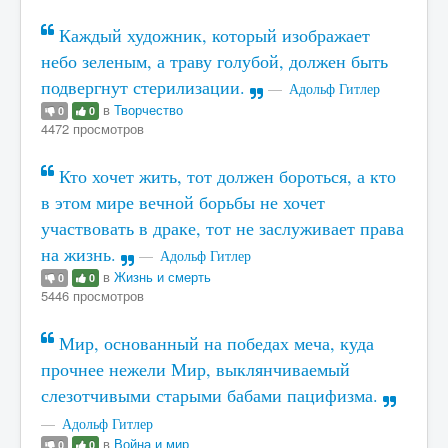
Каждый художник, который изображает
небо зеленым, а траву голубой, должен быть
подвергнут стерилизации.
Адольф Гитлер
в
Творчество
0
0
4472 просмотров
Кто хочет жить, тот должен бороться, а кто
в этом мире вечной борьбы не хочет
участвовать в драке, тот не заслуживает права
на жизнь.
Адольф Гитлер
в
Жизнь и смерть
0
0
5446 просмотров
Мир, основанный на победах меча, куда
прочнее нежели Мир, выклянчиваемый
слезотчивыми старыми бабами пацифизма.
Адольф Гитлер
в
Война и мир
0
0