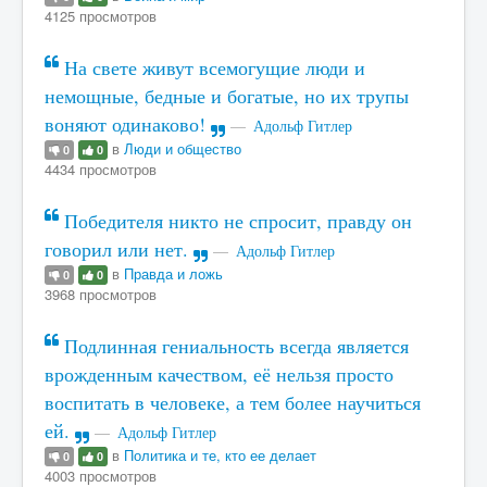
4125 просмотров
На свете живут всемогущие люди и
немощные, бедные и богатые, но их трупы
воняют одинаково!
Адольф Гитлер
в
Люди и общество
0
0
4434 просмотров
Победителя никто не спросит, правду он
говорил или нет.
Адольф Гитлер
в
Правда и ложь
0
0
3968 просмотров
Подлинная гениальность всегда является
врожденным качеством, её нельзя просто
воспитать в человеке, а тем более научиться
ей.
Адольф Гитлер
в
Политика и те, кто ее делает
0
0
4003 просмотров