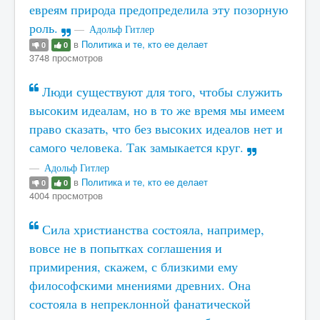
евреям природа предопределила эту позорную
роль.
Адольф Гитлер
в
Политика и те, кто ее делает
0
0
3748 просмотров
Люди существуют для того, чтобы служить
высоким идеалам, но в то же время мы имеем
право сказать, что без высоких идеалов нет и
самого человека. Так замыкается круг.
Адольф Гитлер
в
Политика и те, кто ее делает
0
0
4004 просмотров
Сила христианства состояла, например,
вовсе не в попытках соглашения и
примирения, скажем, с близкими ему
философскими мнениями древних. Она
состояла в непреклонной фанатической