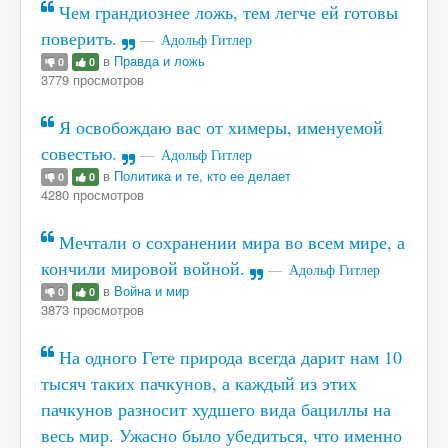
Чем грандиознее ложь, тем легче ей готовы
поверить.
Адольф Гитлер
в
Правда и ложь
0
0
3779 просмотров
Я освобождаю вас от химеры, именуемой
совестью.
Адольф Гитлер
в
Политика и те, кто ее делает
0
0
4280 просмотров
Мечтали о сохранении мира во всем мире, а
кончили мировой войной.
Адольф Гитлер
в
Война и мир
0
0
3873 просмотров
На одного Гете природа всегда дарит нам 10
тысяч таких пачкунов, а каждый из этих
пачкунов разносит худшего вида бациллы на
весь мир. Ужасно было убедиться, что именно