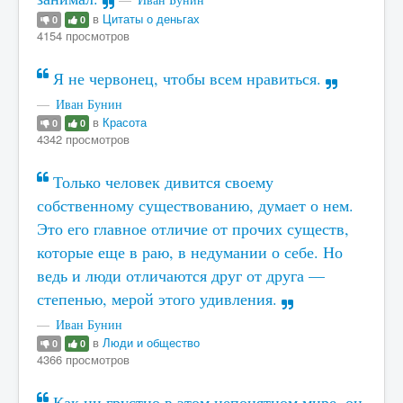
в
Цитаты о деньгах
0
0
4154 просмотров
Я не червонец, чтобы всем нравиться.
Иван Бунин
в
Красота
0
0
4342 просмотров
Только человек дивится своему
собственному существованию, думает о нем.
Это его главное отличие от прочих существ,
которые еще в раю, в недумании о себе. Но
ведь и люди отличаются друг от друга —
степенью, мерой этого удивления.
Иван Бунин
в
Люди и общество
0
0
4366 просмотров
Как ни грустно в этом непонятном мире, он