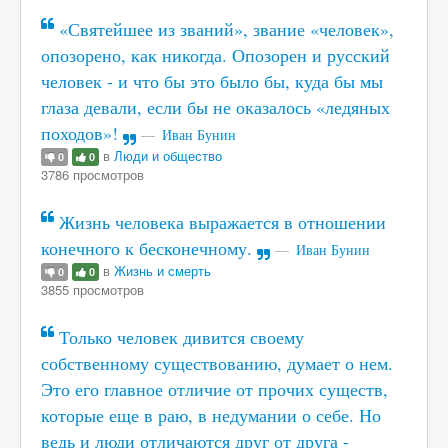
«Святейшее из званий», звание «человек»,
опозорено, как никогда. Опозорен и русский
человек - и что бы это было бы, куда бы мы
глаза девали, если бы не оказалось «ледяных
походов»!
Иван Бунин
в
Люди и общество
0
0
3786 просмотров
Жизнь человека выражается в отношении
конечного к бесконечному.
Иван Бунин
в
Жизнь и смерть
0
0
3855 просмотров
Только человек дивится своему
собственному существованию, думает о нем.
Это его главное отличие от прочих существ,
которые еще в раю, в недумании о себе. Но
ведь и люди отличаются друг от друга -