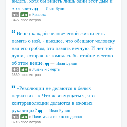
видеть, хотя бы видеть лишь один этот дым и
этот свет.
Иван Бунин
в
Красота
0
0
3427 просмотров
Венец каждой человеческой жизни есть
память о ней, - высшее, что обещают человеку
над его гробом, это память вечную. И нет той
души, которая не томилась бы втайне мечтою
об этом венце.
Иван Бунин
в
Жизнь и смерть
0
0
3680 просмотров
«Революции не делаются в белых
перчатках...» Что ж возмущаться, что
контрреволюции делаются в ежовых
рукавицах?
Иван Бунин
в
Политика и те, кто ее делает
0
0
3716 просмотров