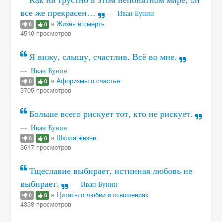
все же прекрасен…
Иван Бунин
в
Жизнь и смерть
0
0
4510 просмотров
Я вижу, слышу, счастлив. Всё во мне.
Иван Бунин
в
Афоризмы о счастье
0
0
3705 просмотров
Больше всего рискует тот, кто не рискует.
Иван Бунин
в
Школа жизни
0
0
3617 просмотров
Тщеславие выбирает, истинная любовь не
выбирает.
Иван Бунин
в
Цитаты о любви и отношениях
0
0
4338 просмотров