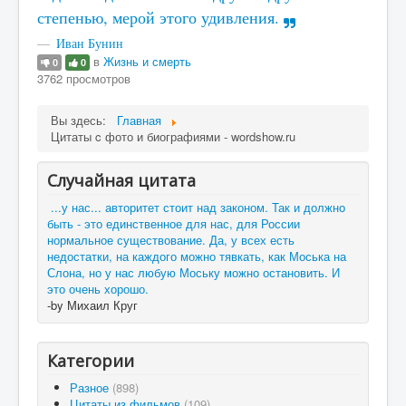
степенью, мерой этого удивления.
Иван Бунин
в
Жизнь и смерть
0
0
3762 просмотров
Вы здесь:
Главная
Цитаты c фото и биографиями - wordshow.ru
Случайная цитата
...у нас... авторитет стоит над законом. Так и должно
быть - это единственное для нас, для России
нормальное существование. Да, у всех есть
недостатки, на каждого можно тявкать, как Моська на
Слона, но у нас любую Моську можно остановить. И
это очень хорошо.
-by Михаил Круг
Категории
Разное
(898)
Цитаты из фильмов
(109)