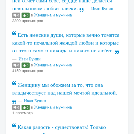
ней отчет сами себе, сердце наше делается
невольником любви навеки.
Иван Бунин
в
Женщина и мужчина
0
0
3890 просмотров
Есть женские души, которые вечно томятся
какой-то печальной жаждой любви и которые
от этого самого никогда и никого не любят.
Иван Бунин
в
Женщина и мужчина
0
0
4159 просмотров
Женщину мы обожаем за то, что она
владычествует над нашей мечтой идеальной.
Иван Бунин
в
Женщина и мужчина
0
0
1 просмотр
Какая радость - существовать! Только